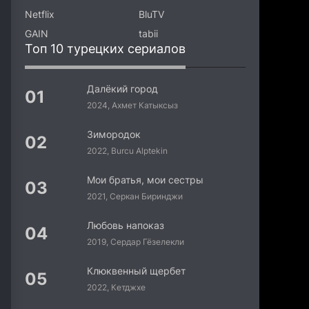
Netflix
BluTV
GAIN
tabii
Топ 10 турецких сериалов
Далёкий город
2024, Ахмет Катыксыз
Зимородок
2022, Burcu Alptekin
Мои братья, мои сестры
2021, Серкан Биринджи
Любовь напоказ
2019, Сердар Гёзелекли
Клюквенный щербет
2022, Кетджхе