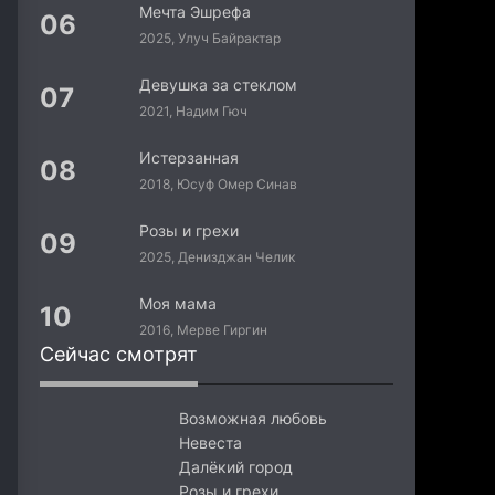
Мечта Эшрефа
2025, Улуч Байрактар
Девушка за стеклом
2021, Надим Гюч
Истерзанная
2018, Юсуф Омер Синав
Розы и грехи
2025, Денизджан Челик
Моя мама
2016, Мерве Гиргин
Сейчас смотрят
Возможная любовь
Невеста
Далёкий город
Розы и грехи