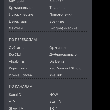
Комедии
Боевики
Криминальные
Триллеры
Исторические
Приключения
Детективы
Военные
Фэнтези
Биографические
ПО ПЕРЕВОДАМ
Субтитры
Оригинал
SesDizi
Дублированные
AlisaDirilis
DiziDenizi
Кириллица
RedDiamond Studio
Ирина Котова
AveTurk
ПО КАНАЛАМ
Kanal D
NOW
ATV
Star TV
Show TV
TRT1