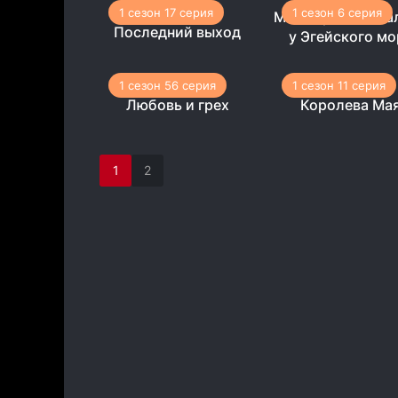
1 сезон 17 серия
1 сезон 6 серия
Мое сердце оста
Последний выход
у Эгейского мо
1 сезон 56 серия
1 сезон 11 серия
Любовь и грех
Королева Ма
1
2