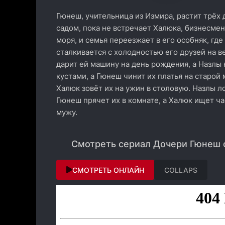
Гюнеш, учительница из Измира, растит трёх
садом, пока не встречает Халюка, бизнесмен
моря, и семья переезжает в его особняк, где
сталкивается с холодностью его друзей на ве
дарит ей машину на день рождения, а Назлы к
кустами, а Гюнеш чинит их платья на старой
Халюк зовёт их на ужин в столовую. Назлы ло
Гюнеш прячет их в комнате, а Халюк ищет ча
мужу.
Смотреть сериал Дочери Гюнеш о
СМОТРЕТЬ ОНЛАЙН
COLLAPS