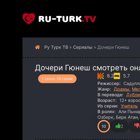
RU-TURK
.TV
Ру Турк ТВ
»
Сериалы
» Дочери Гюнеш
Дочери Гюнеш смотреть он
8.2
5.7
1 сезон 39 серия
Режиссер:
Садулл
Жанр:
Драмы
,
Ме
В переводе:
Дубли
Возраст:
12+ взрос
Из серии:
Учитель
В ролях:
Али Пынар
Озберк, Берк Атан
2
10