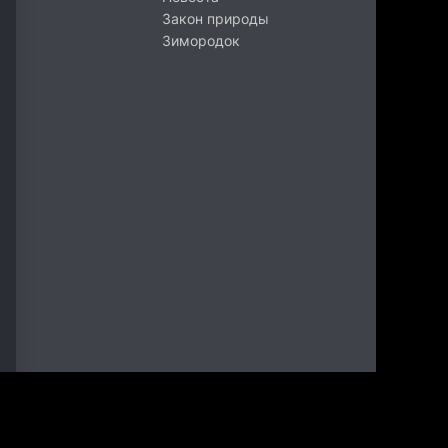
Закон природы
Зимородок