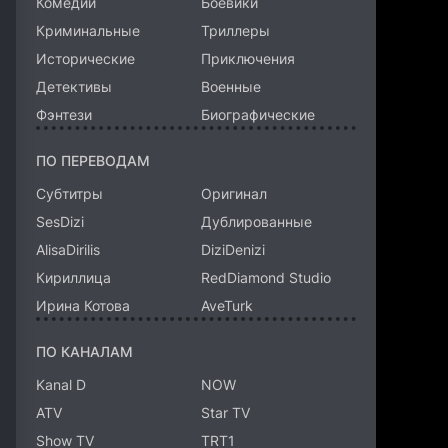
Комедии
Боевики
Криминальные
Триллеры
Исторические
Приключения
Детективы
Военные
Фэнтези
Биографические
ПО ПЕРЕВОДАМ
Субтитры
Оригинал
SesDizi
Дублированные
AlisaDirilis
DiziDenizi
Кириллица
RedDiamond Studio
Ирина Котова
AveTurk
ПО КАНАЛАМ
Kanal D
NOW
ATV
Star TV
Show TV
TRT1