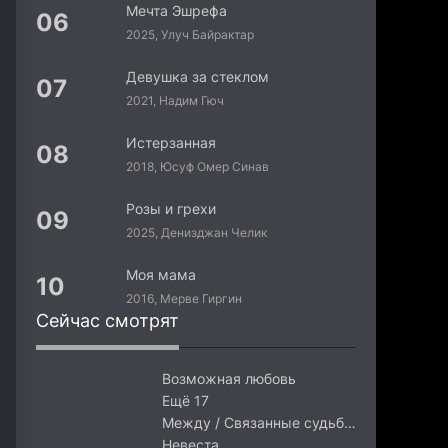
Мечта Эшрефа
2025, Улуч Байрактар
Девушка за стеклом
2021, Надим Гюч
Истерзанная
Муж-деспот / Довольно
2018, Юсуф Омер Синав
Розы и грехи
2025, Денизджан Челик
Моя мама
2016, Мерве Гиргин
Сейчас смотрят
Возможная любовь
Ещё 17
Между / Связанные судьбой
Невеста