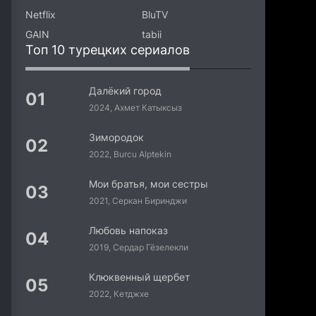
Netflix
BluTV
GAIN
tabii
Топ 10 турецких сериалов
Далёкий город
2024, Ахмет Катыксыз
Зимородок
2022, Burcu Alptekin
Мои братья, мои сестры
2021, Серкан Биринджи
Любовь напоказ
2019, Сердар Гёзелекли
Клюквенный щербет
2022, Кетджхе