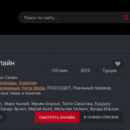
лайн
120 мин.
2015
Турция
ах Селен
лодрамы
,
Комедии
рованный
,
Force Media
, РООСОДКТ, Реальный перевод
лые темы и понятия
, Эмре Кынай, Эврим Аласья, Толга Сарыташ, Бурджу
, Ханде Эрчел, Мирай Акай, Мельтем Гюленч, Фунда Ильхан
0
В ЧУЖИХ СПИСКАХ
СМОТРЕТЬ ОНЛАЙН