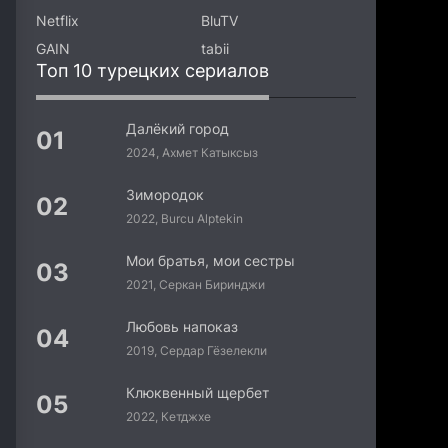
Netflix
BluTV
GAIN
tabii
Топ 10 турецких сериалов
Далёкий город
2024, Ахмет Катыксыз
Зимородок
2022, Burcu Alptekin
Мои братья, мои сестры
2021, Серкан Биринджи
Любовь напоказ
2019, Сердар Гёзелекли
Клюквенный щербет
2022, Кетджхе