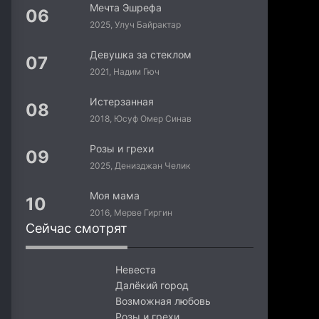
Мечта Эшрефа
2025, Улуч Байрактар
Девушка за стеклом
2021, Надим Гюч
Легенда о черном
дереве
Истерзанная
2018, Юсуф Омер Синав
Розы и грехи
2025, Денизджан Челик
Моя мама
2016, Мерве Гиргин
Сейчас смотрят
Невеста
Далёкий город
Возможная любовь
Розы и грехи