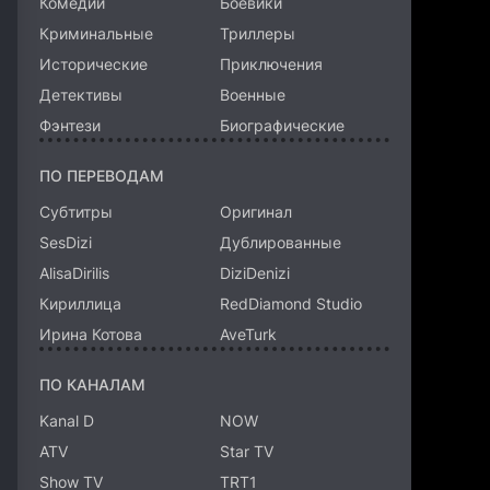
Комедии
Боевики
Криминальные
Триллеры
Исторические
Приключения
Детективы
Военные
Фэнтези
Биографические
ПО ПЕРЕВОДАМ
Субтитры
Оригинал
SesDizi
Дублированные
AlisaDirilis
DiziDenizi
Кириллица
RedDiamond Studio
Ирина Котова
AveTurk
ПО КАНАЛАМ
Kanal D
NOW
ATV
Star TV
Show TV
TRT1