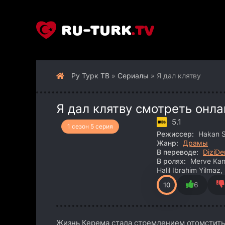
RU-TURK
.TV
Ру Турк ТВ
»
Сериалы
» Я дал клятву
Я дал клятву смотреть онла
5.1
1 сезон 5 серия
Режиссер:
Hakan S
Жанр:
Драмы
В переводе:
DiziDe
В ролях:
Merve Kans
Halil Ibrahim Yilmaz,
6
10
Жизнь Керема стала стремлением отомстить з