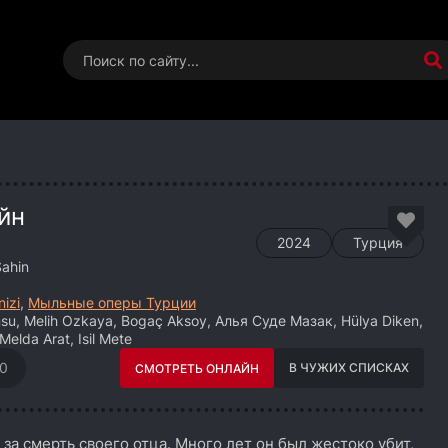
йн
2024
Турция
ahin
nizi
,
Мыльные оперы Турции
u, Melih Ozkaya, Bogaç Aksoy, Алья Суде Мазак, Hülya Diken,
 Melda Arat, Isil Mete
0
В ЧУЖИХ СПИСКАХ
СМОТРЕТЬ ОНЛАЙН
а смерть своего отца. Много лет он был жестоко убит,