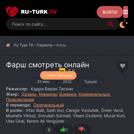
RU-TURK
.TV
ВОЙТИ
Ру Турк ТВ
»
Сериалы
» Фарш
Фарш смотреть онлайн
5.5
1 сезон 28 серия
35 мин.
2022
Турция
Режиссер:
Кадри Беран Таскин
Жанр:
Драмы
,
Комедии
,
Боевики
,
Криминальные
,
Приключения
В переводе:
Оригинальный
В ролях:
Irfan Balli, Salih Inci, Cengiz Yurdutek, Ömer Varol,
Mustafa Yilmaz, Emrullah Sürmeli, Yilsen Ozdemir, Murat Kurt,
Ulas Ünal, Kerem Ali Yengüner
0
1
0