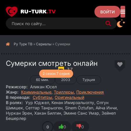
RU-TURK
.TV
ВОЙТИ
Ру Турк ТВ
»
Сериалы
» Сумерки
Сумерки смотреть онлайн
7.7
2 сезон 7 серия
60 мин.
2003
Турция
Режиссер:
Аликан Юсел
Жанр:
Криминальные
,
Триллеры
,
Приключения
В переводе:
Субтитры
,
Оригинальный
В ролях:
Уур Юджел, Кенан Имирзалыоглу, Олгун
Шимшек, Сеттар Танрыоген, Sinem Öztufan, Айча Инчи,
Нуркан Эрен, Хакан Билгин, Эмине Санс Умар, Зейнеп
Бешерлер
0
0
0