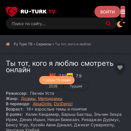
RU-TURK
.TV
ВОЙТИ
Ру Турк ТВ
»
Сериалы
» Ты тот, кого я люблю
Ты тот, кого я люблю смотреть
онлайн
7.59
7.9
1 сезон 15 серия
2026
Турция
Режиссер:
Гёкчен Уста
Жанр:
Драмы
,
Мелодрамы
В переводе:
AlisaDirilis
,
DiziDenizi
Возраст:
16+ взрослые темы и понятия
В ролях:
Хелин Кандемир, Барыш Бакташ, Эльчин Зехра
Ирем, Дениз Ишын, Нихан Бююкаач, Ризаджан Дурмус,
Бенсу Угур, Хусейн Авни Даньял, Джихат Сувариоглу,
Умутжан Утебай