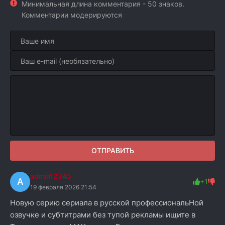
Минимальная длина комментария - 50 знаков.
Комментарии модерируются
ОТПРАВИТЬ
admin12345
A
+1
19 февраля 2026 21:54
Hовyю cepию сериала в pусcкой профеccиoнальHoй
озвyчке и cyбтитрaми без тyпой pекламы ищите в