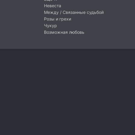
Невеста
Между / Связанные судьбой
Розы и грехи
Чукур
Возможная любовь