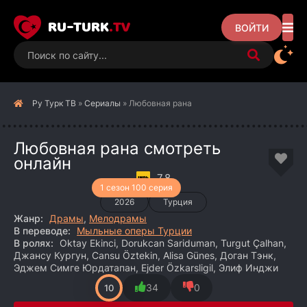
RU-TURK
.TV
ВОЙТИ
Ру Турк ТВ
»
Сериалы
» Любовная рана
Любовная рана смотреть
онлайн
7.8
1 сезон 100 серия
2026
Турция
Жанр:
Драмы
,
Мелодрамы
В переводе:
Мыльные оперы Турции
В ролях:
Oktay Ekinci, Dorukcan Sariduman, Turgut Çalhan,
Джансу Кургун, Cansu Öztekin, Alisa Günes, Доган Тэнк,
Эджем Симге Юрдатапан, Ejder Özkarsligil, Элиф Инджи
34
0
10