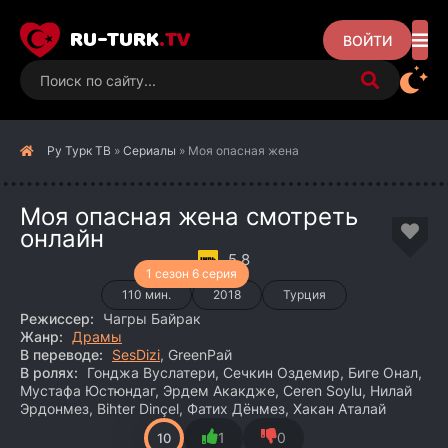
RU-TURK
.TV
ВОЙТИ
Ру Турк ТВ
»
Сериалы
» Моя опасная жена
Моя опасная жена смотреть
онлайн
5.8
1 сезон 6 серия
110 мин.
2018
Турция
Режиссер:
Чагры Байрак
Жанр:
Драмы
В переводе:
SesDizi
, GreenРай
В ролях:
Гонджа Вуслатери, Сечкин Оздемир, Биге Онал,
Мустафа Юстюндаг, Эрдем Акакдже, Ceren Soylu, Нилай
Эрдонмез, Bihter Dinçel, Фатих Дёнмез, Хакан Аталай
1
0
10